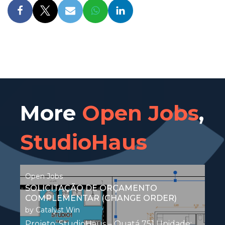
More
Open Jobs
,
StudioHaus
Open Jobs
SOLICITAÇÃO DE ORÇAMENTO
COMPLEMENTAR (CHANGE ORDER)
by
Catalyst Win
Projeto: StudioHaus – Quatá 751 Unidade: