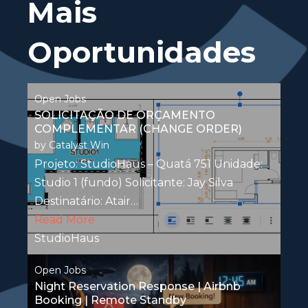
Mais
Oportunidades
Open Jobs
SOLICITAÇÃO DE ORÇAMENTO
COMPLEMENTAR (CHANGE ORDER)
by
Catalyst Win
Projeto: StudioHaus – Quatá 751 Unidade:
Studio 1 (fundo) Solicitante: Jay Silva
Destinatário: Atair…
Read More
StudioHaus
Open Jobs
Night Reservation Response | Airbnb
Booking | Remote Standby