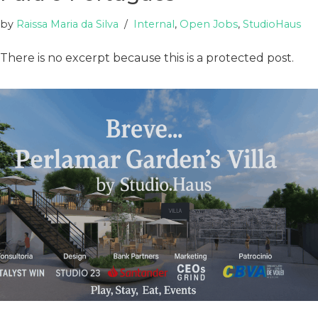
by
Raissa Maria da Silva
Internal
,
Open Jobs
,
StudioHaus
There is no excerpt because this is a protected post.