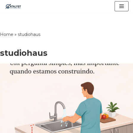
Skip
to
content
Home
»
studiohaus
studiohaus