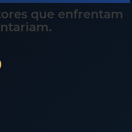
tores que enfrentam
entariam.