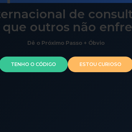
ernacional de consul
 que outros não enfr
Dê o Próximo Passo + Óbvio
TENHO O CÓDIGO
ESTOU CURIOSO