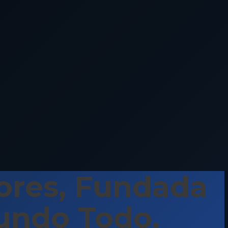
ores, Fundada
undo Todo.