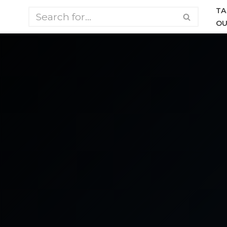
TA
OU