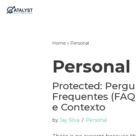
Skip
to
content
Home
»
Personal
Personal
Protected: Pergu
Frequentes (FAQ)
e Contexto
by
Jay Silva
Personal
There is no excerpt because thi