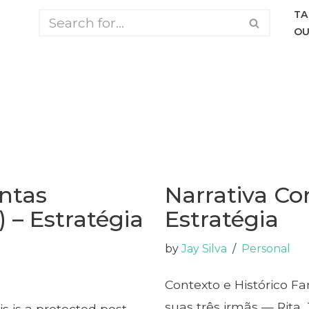
TA
OU
ntas
Narrativa Co
 – Estratégia
Estratégia
by
Jay Silva
Personal
Contexto e Histórico Fa
suas três irmãs — Rita,
s is a protected post.