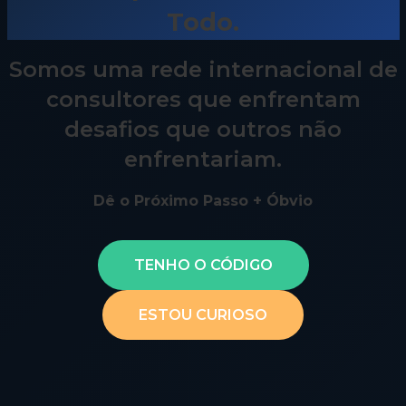
Todo.
Somos uma rede internacional de
consultores que enfrentam
desafios que outros não
enfrentariam.
Dê o Próximo Passo + Óbvio
TENHO O CÓDIGO
ESTOU CURIOSO