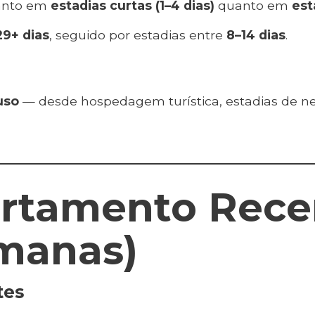
tanto em
estadias curtas (1–4 dias)
quanto em
est
29+ dias
, seguido por estadias entre
8–14 dias
.
uso
— desde hospedagem turística, estadias de neg
ortamento Rece
emanas)
tes