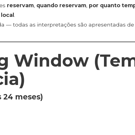
des
reservam
,
quando reservam
,
por quanto tem
local
.
a — todas as interpretações são apresentadas de 
ing Window (Te
ia)
s 24 meses)