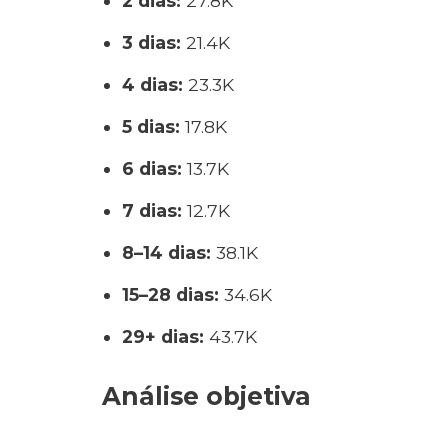
2 dias:
27.8K
3 dias:
21.4K
4 dias:
23.3K
5 dias:
17.8K
6 dias:
13.7K
7 dias:
12.7K
8–14 dias:
38.1K
15–28 dias:
34.6K
29+ dias:
43.7K
Análise objetiva