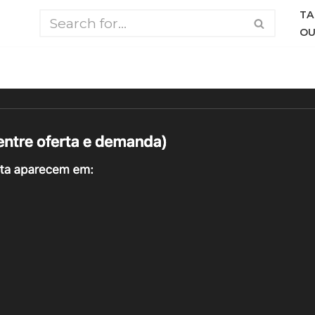
TA
OU