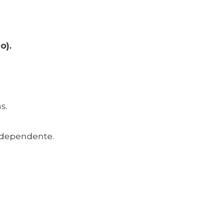
o).
s.
ndependente.