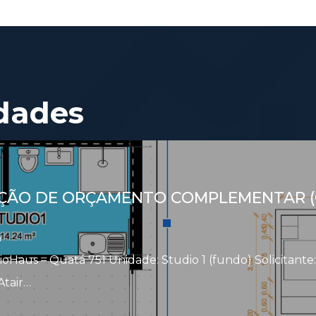
dades
AÇÃO DE ORÇAMENTO COMPLEMENTAR 
n
ioHaus – Quatá 751 Unidade: Studio 1 (fundo) Solicitante:
Atair…