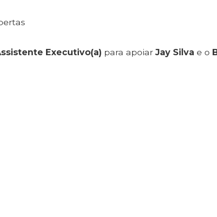
bertas
ssistente Executivo(a)
para apoiar
Jay Silva
e o
B
.