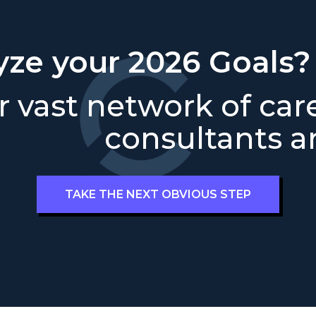
yze your 2026 Goals?
 vast network of car
consultants ar
TAKE THE NEXT OBVIOUS STEP