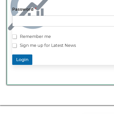
Password
*
R
Remember me
e
Sign me up for Latest News
m
e
m
Login
b
e
r
m
e