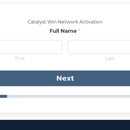
Catalyst Win Network Activation
Full Name
*
First
Last
Next