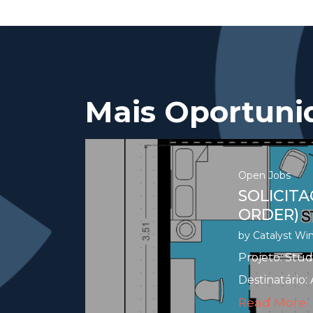
Mais Oportuni
Open Jobs
SOLICIT
ORDER)
by
Catalyst Wi
Projeto: Stud
Destinatário: 
Read More